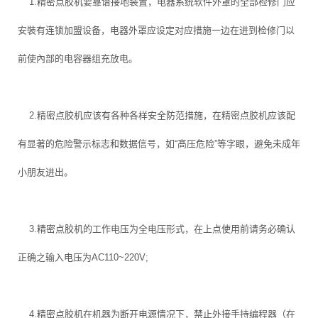
1.精密点胶机要靠谱接地装置，电器系统软件外罩的全部检修门应
安裝有连锁加盟设备，电器外罩应设定对应措施一边在进到检修门以
前使內部的电容器组充放电。
2.精密点胶机应该有各种各样安全防范措施，在精密点胶机应该配
有显著的危险警示标志和数据信号，如“髙压危险”等字眼，避免未成年
小朋友进出。
3.精密点胶机的工作电压为全电压形式，在上点使用前请务必确认
正确之输入电压为AC110~220V;
4.精密点胶机在机器为断开电源情况下，禁止外接手持编程器（在