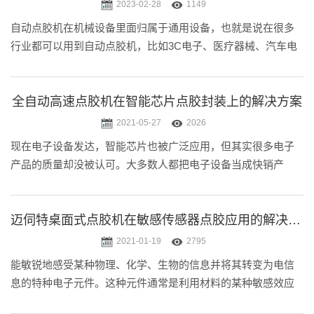
2023-02-28
1149
自动点胶机在机械设备里面归属于通用设备，也就是说在很多
行业都可以用到自动点胶机，比如3C电子、医疗器械、汽车电
子、LED照明、美妆护肤、工艺饰品等等行业，都已经有成熟
的应用。近几年小迈在关注自动点胶机在各行业应用的时候，
发现不少食品行业的企.....
全自动高速点胶机在智能芯片点胶封装上的解决方案
2021-05-27
2026
现在电子设备发达，智能芯片也被广泛应用，但其实很多电子
产品的质量却没被认可。大多数人都把电子设备当成快销产
品，一年一换甚至是几个月一换，这个不仅仅是因为电子设备
更新换代快的原因，而是因为很多产品质量得不到保证，用过
一段时日就不好用了。尤其是.....
迈伺特桌面式点胶机在敏感传感器点胶应用的解决方案
2021-01-19
2795
能敏锐地感受某种物理、化学、生物的信息并将其转变为电信
息的特种电子元件。这种元件通常是利用材料的某种敏感效应
制成的。敏感元件可以按输入的物理量来命名，如热敏(见热敏