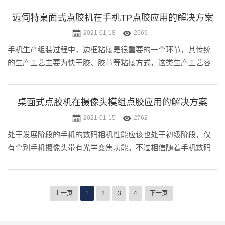
电阻器)、光敏、(电)压敏、(压)力敏、磁敏、气敏、湿敏元件。
在电子设备中采.....
迈伺特桌面式点胶机在手机TP点胶应用的解决方案
2021-01-18
2669
手机生产组装过程中，边框粘接是很重要的一个环节，其传统
的生产工艺主要为快干胶、胶带等粘接方式，这类生产工艺容
易出现粘接强度不够，密封性能不好等问题。迈伺特桌面式点
胶机具有可实现3D非平面轨迹路径；支持阵列、图形化浏览、
三维椭圆、常用图库插入.....
桌面式点胶机在摄像头模组点胶应用的解决方案
2021-01-15
2762
处于发展阶段的手机的数码相机性能应该也处于初级阶段，仅
有个别手机摄像头带有光学变焦功能。不过相信随着手机数码
相机功能的发展，大部分手机都可以拥有数码变焦功能。除此
之外，手机的数码相机功能主要包括拍摄静态图像，连拍功
能，短片拍摄，镜头可旋转，.....
上一页
1
2
3
4
下一页