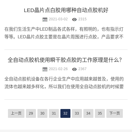
产中不可缺少的设备了。很多人不知道的是全自动点胶机为什
么会有如此大的作用，这.....
LED晶片点白胶用哪种自动点胶机好
2021-03-02
2315
在我们生活生产中LED制品各式各样，有照明的，也有指示灯
等等。LED晶片点胶主要是在晶片周围进行点胶，产品要求不
可溢胶和胶水覆盖面积达到80%，溢胶会导致晶片有胶水，影
响到晶片使用，而且胶水厚度有严格要求，如何能再如此高要
求的LED晶片上完.....
全自动点胶机使用瞬干胶点胶的工作原理是什么？
2021-02-26
2367
全自动点胶机设备在各行企业生产中应用越来越普及，使用的
流体也越来越多样化，所以我们在使用全自动点胶机的时候要
知道各种胶水的特性以及使用注意事项，不然很难达到理想的
点胶效果。小迈在接触众多的客户的时候就注意到瞬干胶是大
家使用最多的胶水种类之一.....
上一页
29
30
31
32
33
34
35
下一页