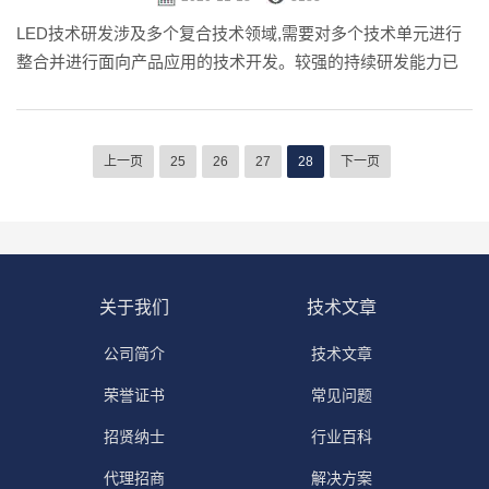
LED技术研发涉及多个复合技术领域,需要对多个技术单元进行
整合并进行面向产品应用的技术开发。较强的持续研发能力已
成为LED企业生存发展的必要条件。而为LED研发做后盾的就是
点胶机产业。
上一页
25
26
27
28
下一页
关于我们
技术文章
公司简介
技术文章
荣誉证书
常见问题
招贤纳士
行业百科
代理招商
解决方案