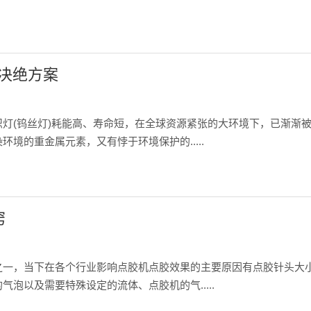
决绝方案
灯(钨丝灯)耗能高、寿命短，在全球资源紧张的大环境下，已渐渐
境的重金属元素，又有悖于环境保护的.....
窍
之一，当下在各个行业影响点胶机点胶效果的主要原因有点胶针头大
泡以及需要特殊设定的流体、点胶机的气.....