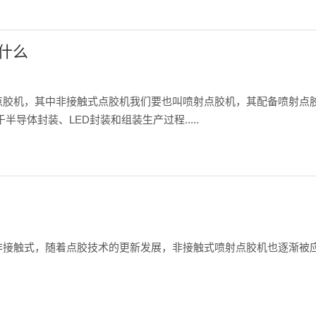
什么
点胶机，其中非接触式点胶机我们要也叫喷射点胶机，其配备喷射点
导体封装、LED封装和组装生产过程.....
非接触式，随着点胶技术的更新发展，非接触式喷射点胶机也逐渐被