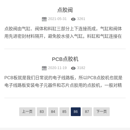
胶，精确定位，精准控胶，不拉丝，不漏胶，不滴胶。点胶机
主要用于产品工艺中的胶水
点胶阀
2021-05-31
3261
点胶阀由气缸、阀体和料缸三部分上下连接而成，气缸和阀体
用先进密封材料隔开，避免胶水侵入气缸。料缸和气缸连接在
点胶阀阀主体上，与气缸保证同心度。
PCB点胶机
2020-11-19
3182
PCB板就是我们日常说的电子线路板，所以PCB点胶机也就是
电子线路板安装电子元器件和芯片点胶用的点胶机，一般对精
度要求比较高，也有不少业内人士称为精密点胶机。值得注意
的是高精度的点胶机都会带有高精度摄像头。
上一页
83
84
85
86
87
下一页