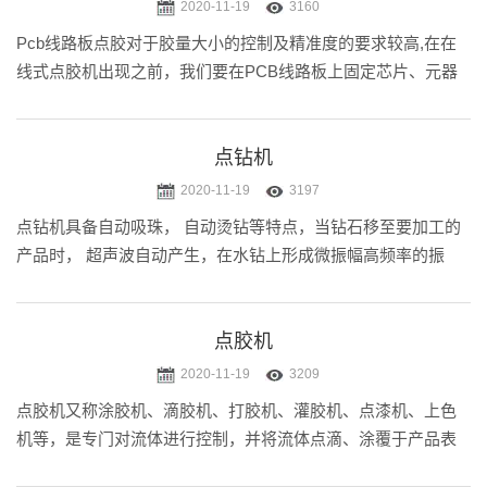
2020-11-19
3160
Pcb线路板点胶对于胶量大小的控制及精准度的要求较高,在在
线式点胶机出现之前，我们要在PCB线路板上固定芯片、元器
件等必须依靠人工+专业设备来完成，对于出胶量和点胶规范并
没那么理想。
点钻机
2020-11-19
3197
点钻机具备自动吸珠， 自动烫钻等特点，当钻石移至要加工的
产品时， 超声波自动产生，在水钻上形成微振幅高频率的振
动，并瞬间转化为热量，熔融所要加工的材料，最后使水钻永
久性的粘贴或埋植在被加工产品表面。点钻机的应用使加工速
度得到显著的提高，用少.....
点胶机
2020-11-19
3209
点胶机又称涂胶机、滴胶机、打胶机、灌胶机、点漆机、上色
机等，是专门对流体进行控制，并将流体点滴、涂覆于产品表
面或产品内部的自动化机器。点胶机可实现三维、四维路径点