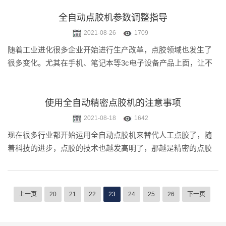
题，就是我们在使用前都要进行调试，这调试过程中我们偶尔
也会遇到一些问题，那么我.....
全自动点胶机参数调整指导
2021-08-26
1709
随着工业进化很多企业开始进行生产改革，点胶领域也发生了
很多变化。尤其在手机、笔记本等3c电子设备产品上面，让不
少厂家不得不升级生产质量，而这其中点胶是尤为重要的一
环，所以不少企业购置了全自动点胶机。那么问题来了，在使
用全自动点胶机过程中绝大.....
使用全自动精密点胶机的注意事项
2021-08-18
1642
现在很多行业都开始运用全自动点胶机来替代人工点胶了，随
着科技的进步，点胶的技术也越发高明了，那越是精密的点胶
机注意的事项就越多。全自动点胶精密点胶机的注意事项包括
点胶精度和出胶量的操控，下面我们详细来看一下这些注意事
项吧！
上一页
20
21
22
23
24
25
26
下一页