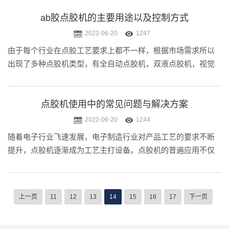
ab胶点胶机的主要用途以及控制方式
2022-06-20
1247
由于每个行业在点胶工艺要求上都不一样，根据市场需求所以
出现了多种点胶机类型，有全自动点胶机，双液点胶机，视觉
点胶机等，虽然都是属于流体控制设备，但是点胶机种类不同
所以在用途上和使用的胶水上也是不同的。随着市场封装要求
不断提高，应用领域上逐渐.....
点胶机使用中的常见问题与解决方案
2022-06-20
1244
随着电子行业飞速发展，电子制造行业对产品工艺的要求不断
提升，点胶机逐渐成为工艺主打设备。点胶机的普遍应用不仅
给企业节省成本，提升产品品质及生产效率，最重要的是开始
告别传统人工点胶的作业方式。任何机器在使用久了都有可能
产生磨损进而也会产生一定.....
上一页
11
12
13
14
15
16
17
下一页