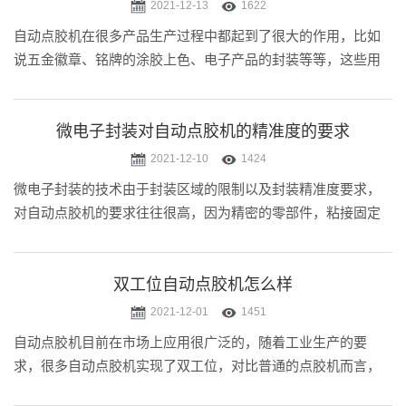
2021-12-13
1622
自动点胶机在很多产品生产过程中都起到了很大的作用，比如
说五金徽章、铭牌的涂胶上色、电子产品的封装等等，这些用
人工点胶都是吃力不讨好的，用自动点胶机的话不仅省时省
力，而且点胶质量也更加精密稳定。我们在购买自动点胶机之
后，首先要搞清楚点胶机的操.....
微电子封装对自动点胶机的精准度的要求
2021-12-10
1424
微电子封装的技术由于封装区域的限制以及封装精准度要求，
对自动点胶机的要求往往很高，因为精密的零部件，粘接固定
都是距离和空间很小的，那就对自动点胶机的精准度要求高不
少，还不能出现拉丝的现象。那么微电子封装对自动点胶机的
精准度要求是多少呢?下面.....
双工位自动点胶机怎么样
2021-12-01
1451
自动点胶机目前在市场上应用很广泛的，随着工业生产的要
求，很多自动点胶机实现了双工位，对比普通的点胶机而言，
效率会提高更多。很多厂家想购买双工位自动点胶机但是不清