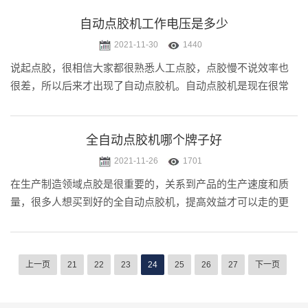
楚设备到底怎么样。下面小迈就为大家介绍一下双工位自动点
胶机的具体情况，希望对大家.....
自动点胶机工作电压是多少
2021-11-30
1440
说起点胶，很相信大家都很熟悉人工点胶，点胶慢不说效率也
很差，所以后来才出现了自动点胶机。自动点胶机是现在很常
见的一种自动化设备，主要用在产品粘接、涂胶、封装等方
面，适用的就是流体。不少人买自动点胶机很关心工作电压的
问题，下面小迈就为大家介绍.....
全自动点胶机哪个牌子好
2021-11-26
1701
在生产制造领域点胶是很重要的，关系到产品的生产速度和质
量，很多人想买到好的全自动点胶机，提高效益才可以走的更
久。但是对于全自动点胶机市场的品牌很多厂家也很多，怎么
选择其实有些迷茫的，那么怎么选择到心仪的全自动点胶机
呢？接下来小迈就和大家一起.....
上一页
21
22
23
24
25
26
27
下一页